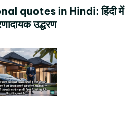
Struggle
l quotes in Hindi: हिंदी में
Motivational
Quotes
रणादायक उद्धरण
In
Hindi:
हिंदी
में
25
प्रेरणादायक
उद्धरण