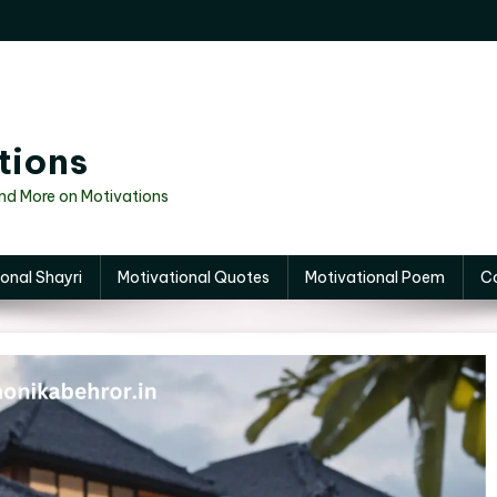
tions
And More on Motivations
onal Shayri
Motivational Quotes
Motivational Poem
C