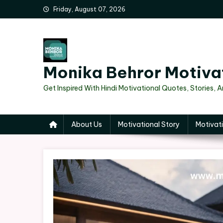
Skip
Friday, August 07, 2026
to
content
Monika Behror Motiva
Get Inspired With Hindi Motivational Quotes, Stories, 
About Us
Motivational Story
Motivati