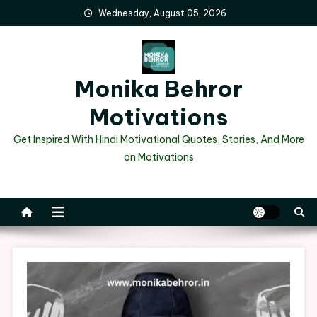
Skip
Wednesday, August 05, 2026
to
content
Monika Behror
Motivations
Get Inspired With Hindi Motivational Quotes, Stories, And More
on Motivations