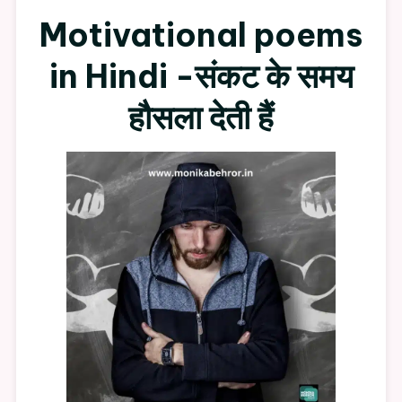
Motivational
Motivational poems
Poems
In
in Hindi -संकट के समय
Hindi-
संकट
हौसला देती हैं
के
समय
हौसला
देती
हैं