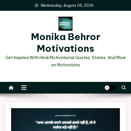
Skip
Wednesday, August 05, 2026
to
content
Monika Behror
Motivations
Get Inspired With Hindi Motivational Quotes, Stories, And More
on Motivations