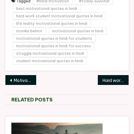
Tagged
#hindi motivation
#today suvichar
best motivational quotes in hindi
hard work student motivational quotes in hindi
life reality motivational quotes in hindi
monika behror
motivational quotes in hindi
motivational quotes in hindi for students
motivational quotes in hindi for success
struggle motivational quotes in hindi
student motivational quotes in hindi
Post
Motivation shayari in Hindi
Hard work student Motivational quotes in Hindi
navigation
RELATED POSTS