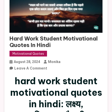
Hard Work Student Motivational
Quotes In Hindi
Motivational Quotes
August 28, 2024
Monika
On
Leave A Comment
Hard
hard work student
Work
Student
motivational quotes
Motivational
Quotes
in hindi: लक्ष्य,
In
Hindi