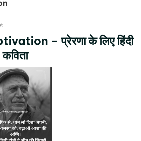
on
On
nt
Hindi
vation – प्रेरणा के लिए हिंदी
Kavita
For
कविता
Motivation