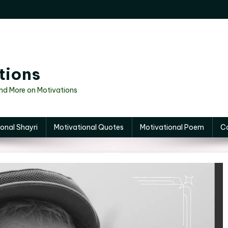
tions
And More on Motivations
onal Shayri
Motivational Quotes
Motivational Poem
C