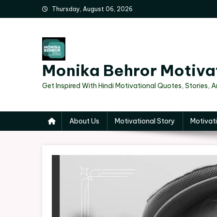
Skip
Thursday, August 06, 2026
to
content
Monika Behror Motiva
Get Inspired With Hindi Motivational Quotes, Stories, 
About Us
Motivational Story
Motivati