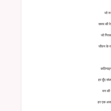
जो रुक
समय की रेत
जो गिरकर
जीवन के र
कठिनाइयों
हर बूँद सं
मन की 
हर एक असफल