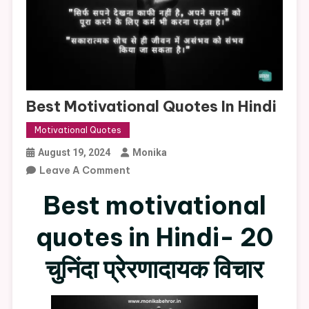
Best Motivational Quotes In Hindi
Motivational Quotes
August 19, 2024
Monika
On
Leave A Comment
Best
Best motivational
Motivational
Quotes
quotes in Hindi- 20
In
Hindi
चुनिंदा प्रेरणादायक विचार