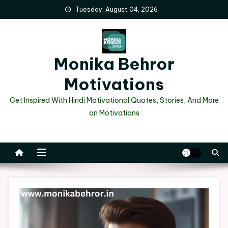
Skip
Tuesday, August 04, 2026
to
content
Monika Behror
Motivations
Get Inspired With Hindi Motivational Quotes, Stories, And More
on Motivations