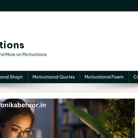
tions
And More on Motivations
onal Shayri
Motivational Quotes
Motivational Poem
C