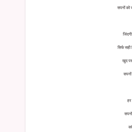
सपनों को
जिंदगी 
सिर्फ सही
खुद पर
सपनों
हर
सपनों
कठ