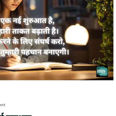
On
ent
नई