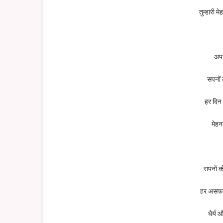
तुम्हारी म
अपन
सपनों
हर दिन
मेहन
सपनों की
हर असफलत
धैर्य 