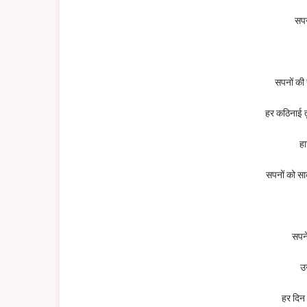
सपन
सपनों की र
हर कठिनाई त
हा
सपनों को सा
सपने
उ
हर दिन