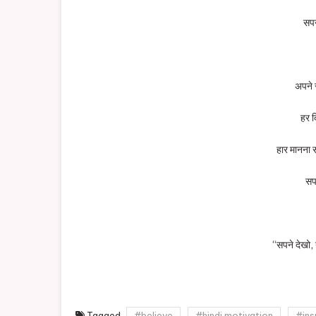
सपन
अपने 
हर 
हार मानना
सप
“सपने देखो
Tagged
#believe
#hindi motivation
#ins