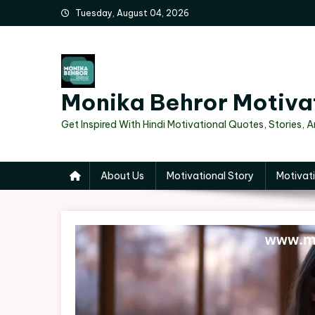
Skip
Tuesday, August 04, 2026
to
content
Monika Behror Motiva
Get Inspired With Hindi Motivational Quotes, Stories, 
About Us
Motivational Story
Motivati