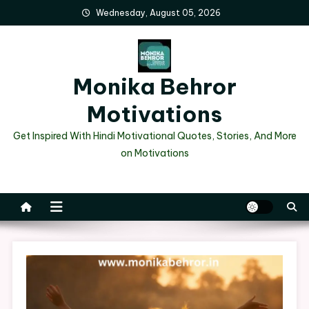
Skip
Wednesday, August 05, 2026
to
content
Monika Behror
Motivations
Get Inspired With Hindi Motivational Quotes, Stories, And More
on Motivations