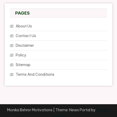
PAGES
About Us
Contact Us
Disclaimer
Policy
Sitemap
Terms And Conditions
Monika Behror Motivations
|
Theme: News Portal by
Mystery
Themes
.